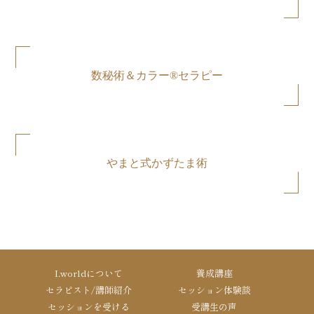
数秘術＆カラー®セラピー
やまと式かずたま術
I.worldについて
養成講座
セラピスト/講師紹介
セッション体験談
セッションを受ける
受講生の声